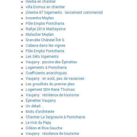
Hestia en chantier
villa Domus en chantier
L’Hestia 87 logements : lancement commercial
Inocentre Meylan
Pôle Emploi Pontcharra
Rallye 2016 Matheysine
Malacher Meylan
Grenoble Châtelet Îlot G
Cabane dans les vignes
Pôle Emploi Pontcharra
Les Gêts logements
Vaujany : piscine des Épinettes
Logements à Pontcharra
Coefficients anarchiques
Vaujany : en août, pas de vacances
Les grouillots du premier plan
Logement SDH René Thomas
Vaujany : résidence de tourisme
Épinettes Vaujany
Un détail…
Mots d’architecte
Chantier La Seigneurie à Pontcharra
Le mot du Papy
Odéon et Rive Gauche
Vaujany : résidence de tourisme