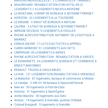
MAISONS INDIVIDUELLES ET 2 COMMERCES A TANINGES
BEAUREGARD: REHABILITATION D'UN HOTEL EN 21
LOGEMENTS + 4 LOGEMENTS NEUFS A MORZINE
LE MONTANA: 4 580M² DE BUREAUX A SEYSSINET-PARISET
HORIZON - 32 LOGEMENTS A LA TOUSSUIRE
LE BINOME : 6 900m² DE BUREAUX A MEYLAN
L'ALPINA : 3 670m² DE BUREAUX A SEYSSINET-PARISET
IMPASSE DES BUIS: 9 LOGEMENTS A CROLLES
RHONE ALPES DISTRIBUTION: BATIMENT DE LOGISTIQUE A
MARNAZ
ESPACE BIEVRE: 17 LOTS D'ACTIVITES A APPRIEU
CAIRN HARMONY: 51 LOGEMENTS AUX GETS
L'IMPERIUM: 30 LOGEMENTS A GIERES
RHONE ALPES DISTRIBUTION : REHABILITATION A VARCES
LE BONAPARTE: 24 LOGEMENTS, BUREAUX ET COMMERCE A
BRIE-ET-ANGONNES
RENAULT TRUCKS A VAULX-MILIEU
Le HUB : 121 LOGEMENTS EN REHABILITATION A GRENOBLE
Le Malacher : 87 logements, bureaux et commerces à Meylan
Le Catalpa : 2 440 m² de bureaux à Seyssinet-Pariset
New Air : 59 logements à Pont-de-Claix
Historia : 31 logements à Saint-Égrève
Ambre blanche : 30 logements aux Gets
Amitys : 14 logements à Grenoble, quartier Châtelet
Colonel Bougault : 9 logements à Grenoble