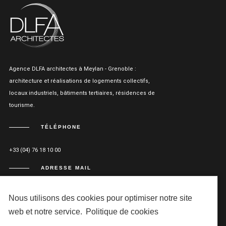
Agence DLFA architectes à Meylan - Grenoble :
architecture et réalisations de logements collectifs,
locaux industriels, bâtiments tertiaires, résidences de
tourisme.
TÉLÉPHONE
+33 (04) 76 18 10 00
ADRESSE MAIL
AGENCE@DLFA-ARCHITECTES.FR
Nous utilisons des cookies pour optimiser notre site
ADRESSE
web et notre service.
Politique de cookies