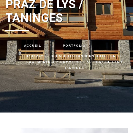
PRAZ DE LYS /
TANINGES
ACCUEIL
PORTFOLIO
L’OXALYS : REHABILITATION D’UN HOTEL EN 13
LOGEMENTS & 2 COMMERCES AU PRAZ DE LYS /
TANINGES