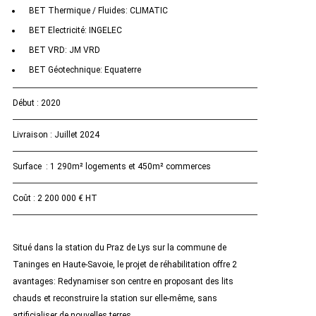
BET Thermique / Fluides: CLIMATIC
BET Electricité: INGELEC
BET VRD: JM VRD
BET Géotechnique: Equaterre
Début : 2020
Livraison : Juillet 2024
Surface : 1 290m² logements et 450m² commerces
Coût : 2 200 000 € HT
Situé dans la station du Praz de Lys sur la commune de
Taninges en Haute-Savoie, le projet de réhabilitation offre 2
avantages: Redynamiser son centre en proposant des lits
chauds et reconstruire la station sur elle-même, sans
artificialiser de nouvelles terres.