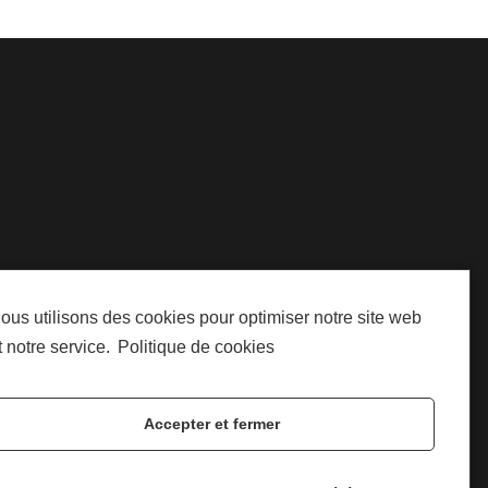
ous utilisons des cookies pour optimiser notre site web
240 MEYLAN
t notre service.
Politique de cookies
 CONCEPTION :
HAUT DE PAGE
Accepter et fermer
IQUE DES COOKIES
|
PLAN DU SITE