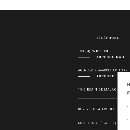
TÉLÉPHONE
+33 (04) 76 18 10 00
ADRESSE MAIL
AGENCE@DLFA-ARCHITECTES.FR
ADRESSE
N
15 CHEMIN DE MALACHER 38
e
© 2026 DLFA ARCHITECTES |
MENTIONS LÉGALES
|
POLIT