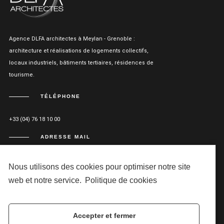
Agence DLFA architectes à Meylan - Grenoble :
architecture et réalisations de logements collectifs,
locaux industriels, bâtiments tertiaires, résidences de
tourisme.
TÉLÉPHONE
+33 (04) 76 18 10 00
ADRESSE MAIL
AGENCE@DLFA-ARCHITECTES.FR
Nous utilisons des cookies pour optimiser notre site
ADRESSE
web et notre service.
Politique de cookies
15 CHEMIN DE MALACHER 38240 MEYLAN
Accepter et fermer