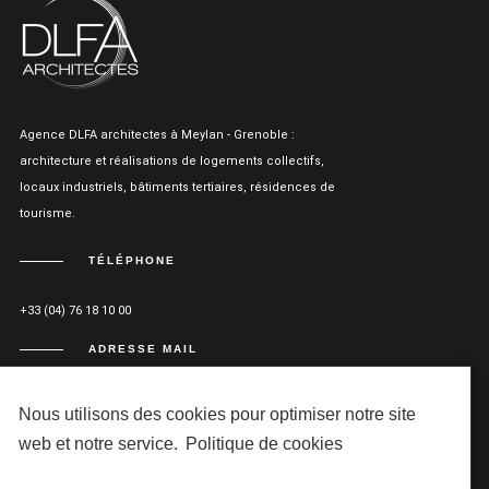
Agence DLFA architectes à Meylan - Grenoble :
architecture et réalisations de logements collectifs,
locaux industriels, bâtiments tertiaires, résidences de
tourisme.
TÉLÉPHONE
+33 (04) 76 18 10 00
ADRESSE MAIL
AGENCE@DLFA-ARCHITECTES.FR
Nous utilisons des cookies pour optimiser notre site
ADRESSE
web et notre service.
Politique de cookies
15 CHEMIN DE MALACHER 38240 MEYLAN